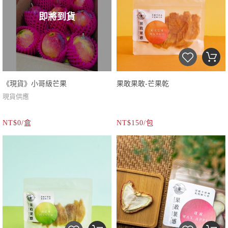
即將到貨
《現貨》小哥級芒果
果敢果敢-芒果乾
現貨供應
NT$0/盒
NT$150/包